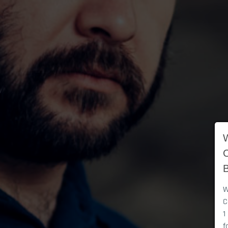
W
C
1
f