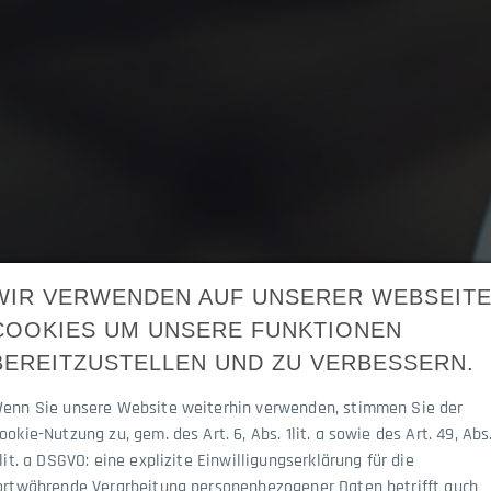
WIR VERWENDEN AUF UNSERER WEBSEIT
COOKIES UM UNSERE FUNKTIONEN
BEREITZUSTELLEN UND ZU VERBESSERN.
enn Sie unsere Website weiterhin verwenden, stimmen Sie der
ookie-Nutzung zu, gem. des Art. 6, Abs. 1lit. a sowie des Art. 49, Abs
 lit. a DSGVO: eine explizite Einwilligungserklärung für die
ortwährende Verarbeitung personenbezogener Daten betrifft auch