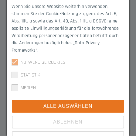
Wenn Sie unsere Website weiterhin verwenden,
1
Produkte
stimmen Sie der Cookie-Nutzung zu, gem. des Art. 6,
Abs. 1lit. a sowie des Art. 49, Abs. 1 lit. a DSGVO: eine
explizite Einwilligungserklärung für die fortwährende
Verarbeitung personenbezogener Daten betrifft auch
die Änderungen bezüglich des „Data Privacy
Frameworks“.
Gummihüllprofile
NOTWENDIGE COOKIES
3100.1111
STATISTIK
MEDIEN
Material
EPDM
ALLE AUSWÄHLEN
ABLEHNEN