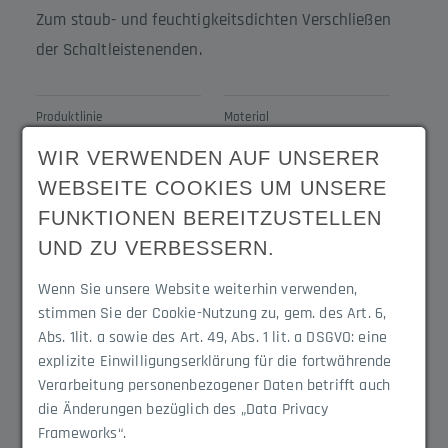
Zum staub- und feuchtigkeitsdichten Verschließen
der Schaltleistenenden.
Produktlinie
Material
Contact-Duo
NBR
WIR VERWENDEN AUF UNSERER
WEBSEITE COOKIES UM UNSERE
FUNKTIONEN BEREITZUSTELLEN
Produktvarianten
UND ZU VERBESSERN.
Wenn Sie unsere Website weiterhin verwenden,
3050.1302NB
stimmen Sie der Cookie-Nutzung zu, gem. des Art. 6,
Abs. 1lit. a sowie des Art. 49, Abs. 1 lit. a DSGVO: eine
explizite Einwilligungserklärung für die fortwährende
3050.1302B
Verarbeitung personenbezogener Daten betrifft auch
die Änderungen bezüglich des „Data Privacy
Frameworks“.