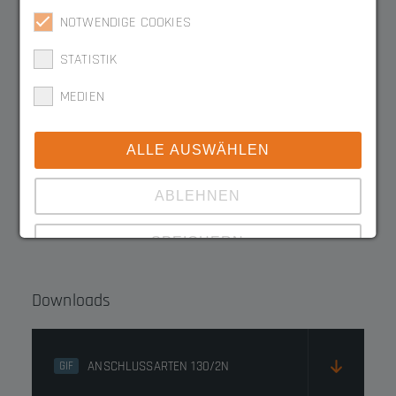
3050.1302-2
NOTWENDIGE COOKIES
STATISTIK
3050.1302YB
MEDIEN
3050.1302RB
ALLE AUSWÄHLEN
ABLEHNEN
3050.1302NB-2
SPEICHERN
Zeige Details
Downloads
Impressum
|
Datenschutz
ANSCHLUSSARTEN 130/2N
GIF