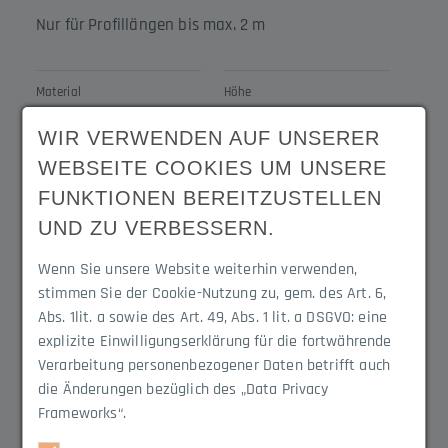
Nur für Profillängen bis max. 2 m
Material
Höhe
Aluminium EN AW
10 / 11 mm
WIR VERWENDEN AUF UNSERER
6060
WEBSEITE COOKIES UM UNSERE
FUNKTIONEN BEREITZUSTELLEN
Breite
Öffnung
28 mm
10.5 mm
UND ZU VERBESSERN.
Wenn Sie unsere Website weiterhin verwenden,
Lieferlängen
Flansch Vertikal
stimmen Sie der Cookie-Nutzung zu, gem. des Art. 6,
2 m
Ja
Abs. 1lit. a sowie des Art. 49, Abs. 1 lit. a DSGVO: eine
explizite Einwilligungserklärung für die fortwährende
Verarbeitung personenbezogener Daten betrifft auch
Produktvarianten
die Änderungen bezüglich des „Data Privacy
Frameworks“.