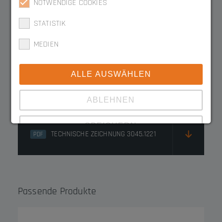
NOTWENDIGE COOKIES
3045.1221
STATISTIK
MEDIEN
3045.1221FE
ALLE AUSWÄHLEN
Downloads
ABLEHNEN
SPEICHERN
TECHNISCHE ZEICHNUNG 3045.1221
PDF
Zeige Details
Impressum
|
Datenschutz
Passende Produkte