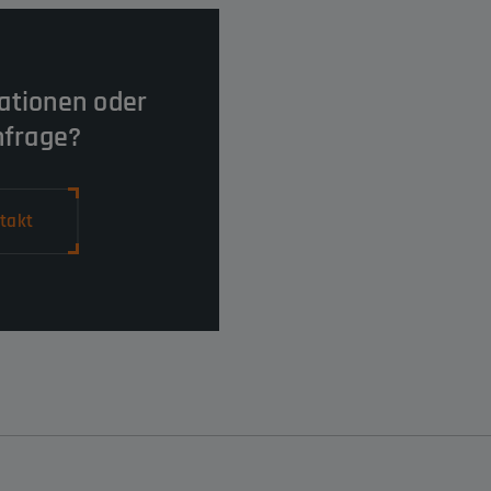
ationen oder
nfrage?
takt