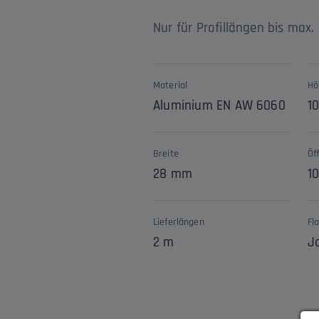
Nur für Profillängen bis max.
Material
Hö
Aluminium EN AW 6060
1
Breite
Öf
28 mm
1
Lieferlängen
Fl
2 m
J