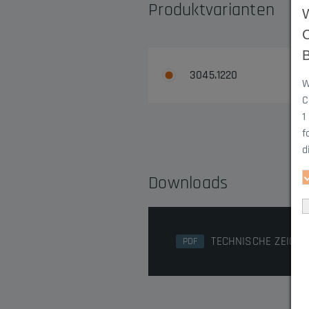
Produktvarianten
3045.1220
W
C
1
f
d
Downloads
TECHNISCHE ZEICHN
PDF