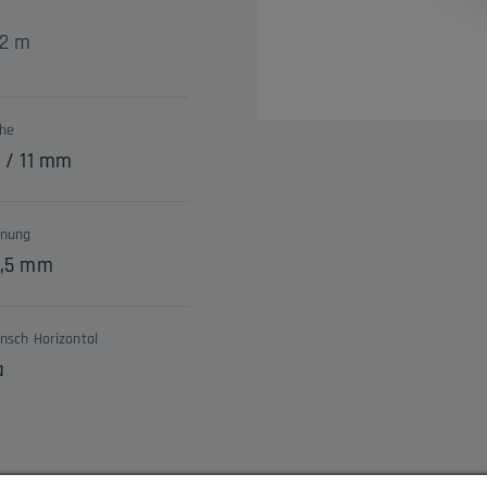
 2 m
he
0 / 11 mm
fnung
0,5 mm
ansch Horizontal
a