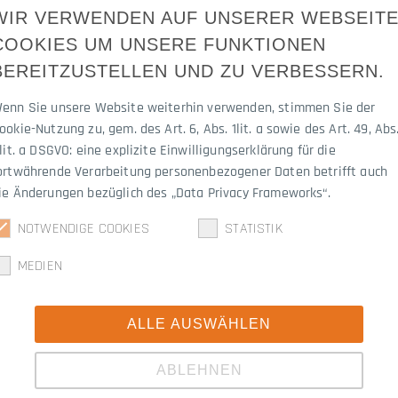
WIR VERWENDEN AUF UNSERER WEBSEIT
COOKIES UM UNSERE FUNKTIONEN
BEREITZUSTELLEN UND ZU VERBESSERN.
3045.1220FE
enn Sie unsere Website weiterhin verwenden, stimmen Sie der
ookie-Nutzung zu, gem. des Art. 6, Abs. 1lit. a sowie des Art. 49, Abs
 lit. a DSGVO: eine explizite Einwilligungserklärung für die
ortwährende Verarbeitung personenbezogener Daten betrifft auch
ie Änderungen bezüglich des „Data Privacy Frameworks“.
NOTWENDIGE COOKIES
STATISTIK
MEDIEN
UNG 112/A8
ALLE AUSWÄHLEN
ABLEHNEN