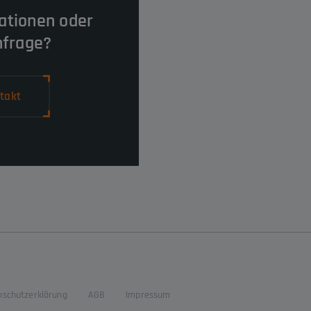
ationen oder
nfrage?
takt
nschutzerklärung
AGB
Impressum