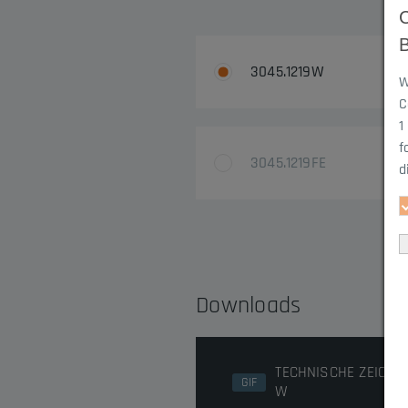
3045.1219W
W
C
1
f
3045.1219FE
d
Downloads
TECHNISCHE ZEICHNU
GIF
W