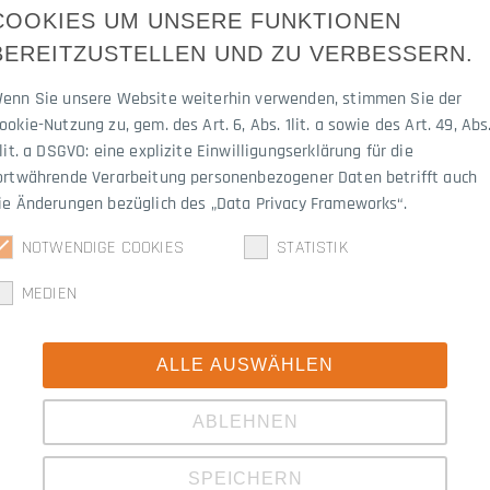
COOKIES UM UNSERE FUNKTIONEN
BEREITZUSTELLEN UND ZU VERBESSERN.
3045.1219
enn Sie unsere Website weiterhin verwenden, stimmen Sie der
ookie-Nutzung zu, gem. des Art. 6, Abs. 1lit. a sowie des Art. 49, Abs
 lit. a DSGVO: eine explizite Einwilligungserklärung für die
ortwährende Verarbeitung personenbezogener Daten betrifft auch
ie Änderungen bezüglich des „Data Privacy Frameworks“.
NOTWENDIGE COOKIES
STATISTIK
MEDIEN
ALLE AUSWÄHLEN
ABLEHNEN
NG 112/A7
SPEICHERN