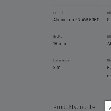
Material
Hö
Aluminium EN AW 6060
8
Breite
Öf
18 mm
7
Lieferlängen
Ob
2 m
P
9
Produktvarianten