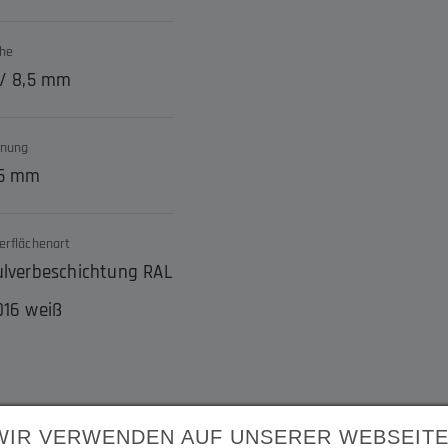
he
 / 8,5 mm
fnung
,5 mm
erflächenart
ulverbeschichtung RAL
016 weiß
WIR VERWENDEN AUF UNSERER WEBSEIT