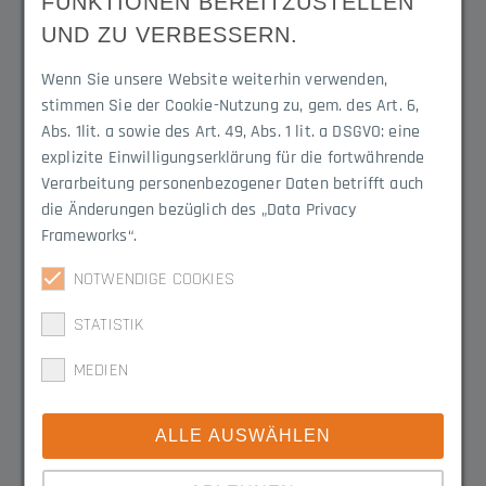
FUNKTIONEN BEREITZUSTELLEN
6060
UND ZU VERBESSERN.
Breite
Öffnung
Wenn Sie unsere Website weiterhin verwenden,
25 mm
13 mm
stimmen Sie der Cookie-Nutzung zu, gem. des Art. 6,
Abs. 1lit. a sowie des Art. 49, Abs. 1 lit. a DSGVO: eine
explizite Einwilligungserklärung für die fortwährende
Lieferlängen
Flansch Vertikal
2 m / 4 m / 6 m
Ja
Verarbeitung personenbezogener Daten betrifft auch
die Änderungen bezüglich des „Data Privacy
Frameworks“.
Downloads
NOTWENDIGE COOKIES
STATISTIK
TECHNISCHE ZEICHNUNG 112/A2
GIF
MEDIEN
ALLE AUSWÄHLEN
Passende Produkte