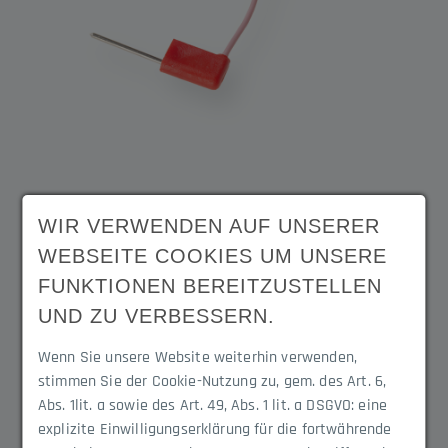
WIR VERWENDEN AUF UNSERER
WEBSEITE COOKIES UM UNSERE
Abschlussstecker mit
FUNKTIONEN BEREITZUSTELLEN
UND ZU VERBESSERN.
Widerstand
Wenn Sie unsere Website weiterhin verwenden,
stimmen Sie der Cookie-Nutzung zu, gem. des Art. 6,
Artikelnummer :
3031.1806
Abs. 1lit. a sowie des Art. 49, Abs. 1 lit. a DSGVO: eine
explizite Einwilligungserklärung für die fortwährende
Elektrischer Abschluss der Schaltleiste in Verbindung