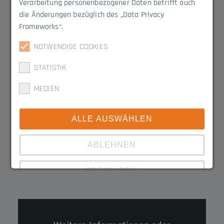
Verarbeitung personenbezogener Daten betrifft auch
mit einem Widerstandsauswerter
die Änderungen bezüglich des „Data Privacy
Frameworks“.
Produktlinie
Widerstandswert
NOTWENDIGE COOKIES
Quadro
8,2 kΩ
STATISTIK
MEDIEN
Passende Produkte
ALLE AUSWÄHLEN
ABLEHNEN
Quadro-Profile
SPEICHERN
Zeige Details
Impressum
|
Datenschutz